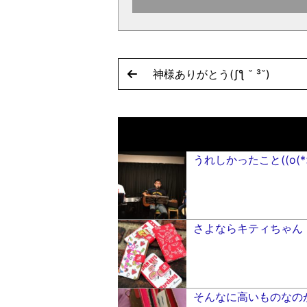
神様ありがとう(ʃƪ ˘ ³˘)
うれしかったこと((o(*>
さよならキティちゃん
そんなに高いものなのか？