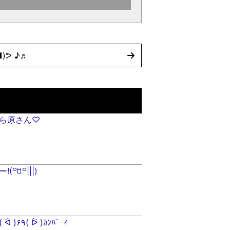
)ᕗ ♪♬
ら原さん♡
꒪ꇴ꒪|||)
わいわいワイン( ᐛ )۶٩( ᐖ )ｶﾝﾊﾟｰｨ