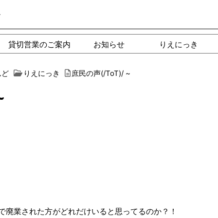
ー
貸切営業のご案内
お知らせ
りえにっき
んど
りえにっき
庶民の声(/ToT)/ ~
~
で廃業された方がどれだけいると思ってるのか？！