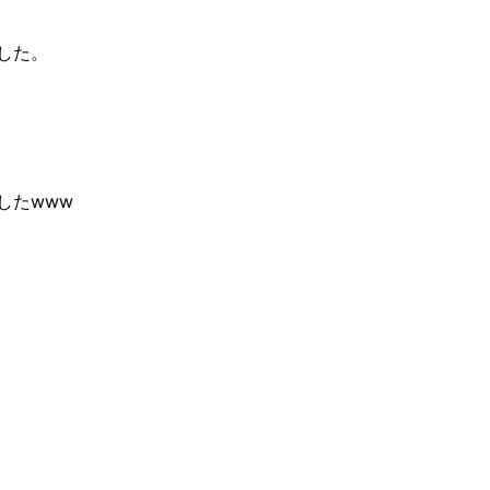
した。
した
www