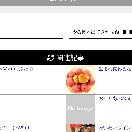
やる気が出てきたぁᕕ(⌐■_■
関連記事
▽︎<)o))ふたつ
生まれ変わるな
おっとあぶねぇー!(
！( ºΔº )〣