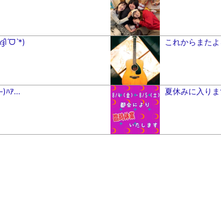
ˊᗜˋ*)
これからまたよろ
)ﾊｱ…
夏休みに入ります(⁎ᴗ