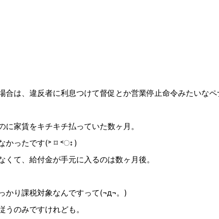
場合は、違反者に利息つけて督促とか営業停止命令みたいなペ
のに家賃をキチキチ払っていた数ヶ月。
なかったです
(
˃
⌑
˂
ഃ
)
なくて、給付金が手元に入るのは数ヶ月後。
っかり課税対象なんですって
(¬д¬
。
)
従うのみですけれども。