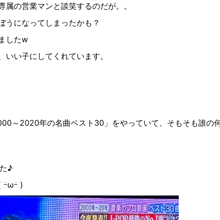
専属の営業マンと談笑するのだが。。
ぼうになってしまったかも？
ました
w
、いい子にしてくれています。
000
～
2020
年の名曲ベスト
30
」をやっていて、そもそも誰の
た♪
(
ｰ̀
ω
ｰ́
)