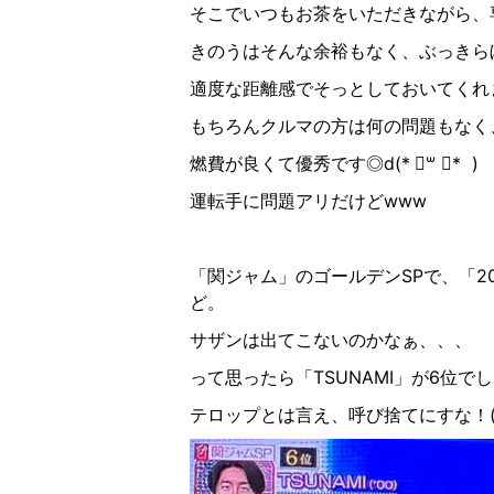
そこでいつもお茶をいただきながら、
きのうはそんな余裕もなく、ぶっきら
適度な距離感でそっとしておいてくれ
もちろんクルマの方は何の問題もなく
燃費が良くて優秀です◎
d(*
॑
꒳
॑
* )
運転手に問題アリだけど
www
「関ジャム」のゴールデン
SP
で、「
2
ど。
サザンは出てこないのかなぁ、、、
って思ったら「
TSUNAMI
」が
6
位でし
テロップとは言え、呼び捨てにすな！