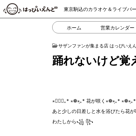
東京駒込のカラオケ＆ライブバ
ホーム
営業カレンダー
サザンファンが集まる店 はっぴいえ
踊れないけど覚
⋆❁⋆
｡
*
⋆❁⋆
｡
*
花が咲く
⋆❁⋆
｡
*
⋆❁⋆
｡
*
あと少しの日差しと水を浴びたら花が
わたしから
꧁
꧂