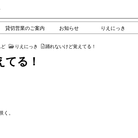
ー
貸切営業のご案内
お知らせ
りえにっき
んど
りえにっき
踊れないけど覚えてる！
えてる！
咲く。