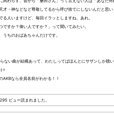
に関わらず、昔から「桑田さん」って言えない人は「あなた何
天才・神などなど尊敬してるから呼び捨てにしないんだと思い
でる人いますけど、毎回イラッとしますね、あれ。
つですか？偉い人ですか？」って聞いてみたい。
、うちのおばあちゃんだけです。
らない曲が結構あって、わたしってばほんとにサザンしか聴い
≖
)
✧
の
AKB
なら全員名前がわかる！！
、295 ビュー読まれました。