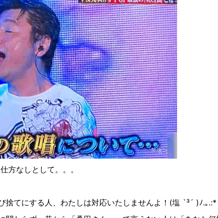
ら仕方なしとして。。。
び捨てにする人、わたしは対応いたしませんよ！
(
塩
`³´ )
ﾉ
.
｡
.:*