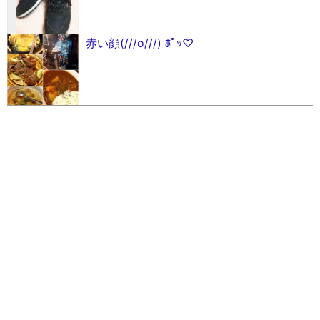
赤い顔(///o///) ﾎﾟｯ♡