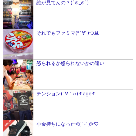
誰が見てんの？(´⊙_⊙`)
それでもファミマ(*ﾟ∀ﾟ︎)つ旦
怒られるか怒られないかの違い
テンション(´∀｀∩)↑age↑
小金持ちになったᕙ( ˙-˙ )ᕗ♡︎