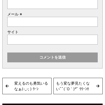
メール
※
サイト
変えるのも勇気いる
もう変な夢見たくな
なぁ(-_-; ) ｳｰﾝ
いﾟﾟ(´O｀)°ﾟ ｳﾜｰﾝ!!