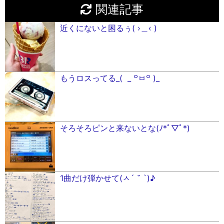
関連記事
近くにないと困るぅ( ›＿‹ )
もうロスってる_( _ ꒪ㅂ꒪ )_
そろそろピンと来ないとな(ﾉ*ﾟ▽ﾟ︎*)
1曲だけ弾かせて(ㅅ´ ˘ `)♪