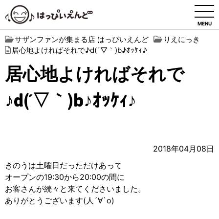
MENU
サザンファンが集まる店 はっぴいえんど
りえにっき
居心地よければそれで♪︎d(´▽︎｀)b♪︎ｵｯｹｨ♪︎
居心地よければそれで
♪︎d(´▽︎｀)b♪︎ｵｯｹｨ♪︎
2018年04月08日
きのうは土曜日だっただけあって
オープンの19:30から20:00の間に
お客さんが続々と来てくださいました。
ありがとうございます(人´∀︎`o)