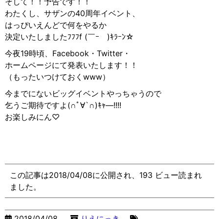
そして！！予告です！！
わたくし、サザンの40周年イベント、
はっぴいえんどで何をやるか
決定いたしましたﾌﾌﾌf (￣ｰ￣)ｷﾗｰﾝ☆︎
今夜19時頃、Facebook・Twitter・
ホームページにて発表いたします！！
（もったいつけておくwww）
今までにないビッグイベントやっちゃうので
乞うご期待ですよ(∩ﾟ︎∀︎`∩︎)ｷｬ―!!!!
お楽しみにん♡
この記事は2018/04/08に公開され、193 ビュー読まれ
ました。
2018/04/08
りえにっき