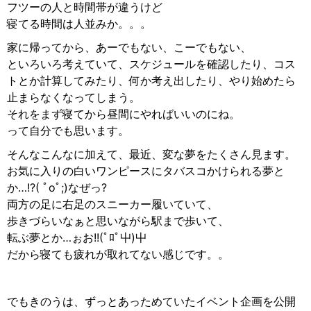
フツーの人と時間帯が違うけど
寝てる時間は人並みか。。。
家に帰ってから、あーでもない、こーでもない、
といろいろ考えていて、スケジュールを確認したり、コス
トとか計算してみたり、何か考え出したり、やり始めたら
止まらなくなってしまう。
それをまず寝てから昼間にやればいいのにね。
って自分でも思います。
そんなこんなに加えて、最近、変な夢をたくさん見ます。
お気に入りの白いワンピースにタバスコかけられる夢と
か…!?( ﾟoﾟ;)なぜっ?
両方の足に右足のスニーカー履いていて、
歩きづらいなぁと思いながら駅まで歩いて、
転ぶ夢とか…ぉお!!(ﾟﾛﾟ屮)屮
だから寝ても疲れが取れてない感じです。。
でもきのうは、ずっとあっためていたイベント企画を公開