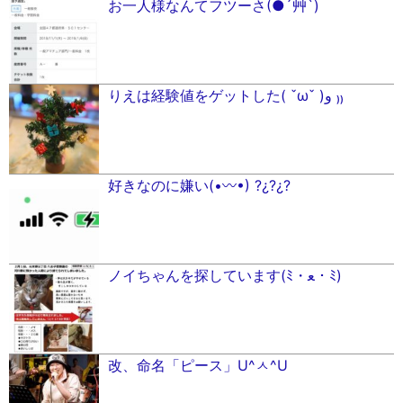
お一人様なんてフツーさ(●︎´艸`)
りえは経験値をゲットした( ˇωˇ )و ₎₎
好きなのに嫌い(•〰•) ?¿?¿?
ノイちゃんを探しています(ﾐ・ﻌ・ﾐ)
改、命名「ピース」U^ㅅ^U