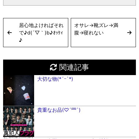
居心地よければそれ
オサレ→靴ズレ→満
で♪︎d(´▽︎｀)b♪︎ｵｯｹｨ
腹→寝れない
♪︎
関連記事
大切な物(*´ｰ`*)
貴重なお品(♡´罒`)