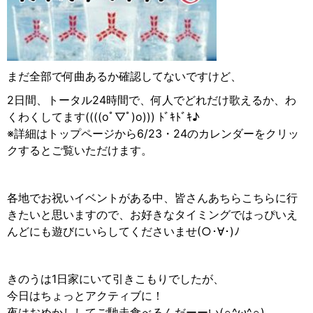
まだ全部で何曲あるか確認してないですけど、
2日間、トータル24時間で、何人でどれだけ歌えるか、わ
くわくしてます((((oﾟ▽ﾟ︎)o))) ﾄﾞｷﾄﾞｷ♪︎
※詳細はトップページから6/23・24のカレンダーをクリッ
クするとご覧いただけます。
各地でお祝いイベントがある中、皆さんあちらこちらに行
きたいと思いますので、お好きなタイミングではっぴいえ
んどにも遊びにいらしてくださいませ(○︎･∀︎･)ﾉ
きのうは1日家にいて引きこもりでしたが、
今日はちょっとアクティブに！
夜はおめかししてご馳走食べるんだーーい(∩︎^ω^∩︎)