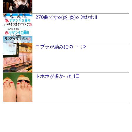
270曲ですo(炎_炎)o ｳｫｵｵｵｯ!!
コブラが励みにᕙ( ˙-˙ )ᕗ
トホホが多かった1日