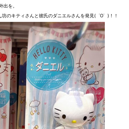
外出を。
ん坊のキティさんと彼氏のダニエルさんを発見
(
˙O˙
)
！！