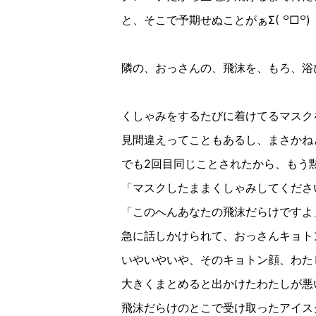
と、そこで予期せぬことがぁ
Σ(
꒪
□
꒪
)
隣の、おっさんの、飛沫を、もろ、浴
くしゃみをするたびに着けてるマスク
見間違えってこともあるし、まさかね
でも
2
回目同じことされたから、もう
「マスクしたままくしゃみしてくださ
「このへんあなたの飛沫だらけですよ
急に話しかけられて、おっさんキョト
いやいやいや、そのキョトン顔、わた
大きくまとめると出かけたわたしが悪
飛沫だらけのとこで受け取ったアイス