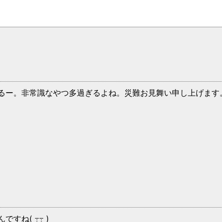
るー。非常識なやつ多過ぎるよね。災難お見舞い申し上げます
すね( ߹߹ )