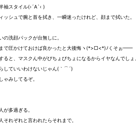
半袖スタイル
(›´A`‹ )
ィッシュで腕と首を拭き、一瞬迷ったけれど、顔まで拭いた。
いの洗顔パックが台無しに。
まで圧かけておけば良かったと大後悔ヽ
(*>□<*)
ﾉくそぉ━━
すると、マスクん中がびちょびちょになるからイヤなんでしょ
らしていいわけないじゃん
(
｀⌒
´)
しゃみしてるぞ。
人が多過ぎる。
人それぞれと言われたらそれまで。