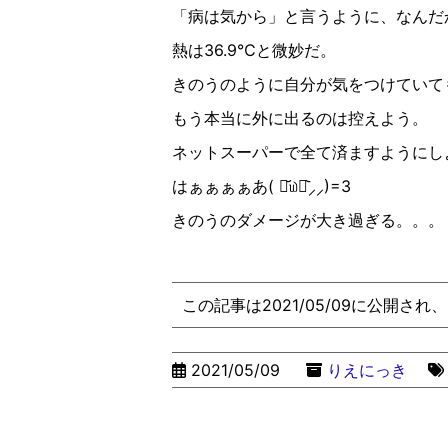
「病は気から」と言うように、なんだ
熱は
36.9℃
と微妙だ。
きのうのように自分が気をつけていて
もう本当に外に出るのは控えよう。
ネットスーパーで全て済ますようにし
はぁぁぁぁあ
(
⌯
௰
⌯
᷅⸝⸝
)=3
きのうのダメージが大き過ぎる。。。
この記事は2021/05/09に公開され
2021/05/09
りえにっき