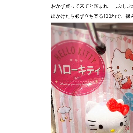
おかず買って来てと頼まれ、しぶしぶ
出かけたら必ず立ち寄る
100
均で、裸