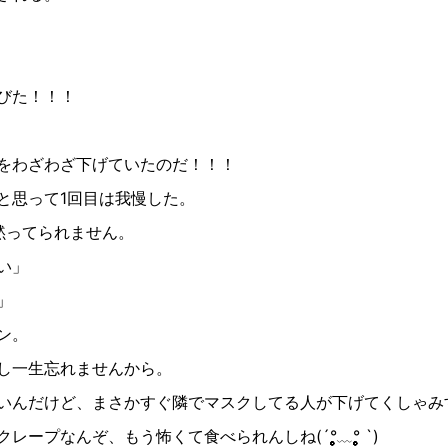
びた！！！
をわざわざ下げていたのだ！！！
と思って
1
回目は我慢した。
黙ってられません。
い」
」
ン。
し一生忘れませんから。
いんだけど、まさかすぐ隣でマスクしてる人が下げてくしゃみ
クレープなんぞ、もう怖くて食べられんしね
(´°̥̥̥̥̥̥̥̥
﹏
°̥̥̥̥̥̥̥̥ `)