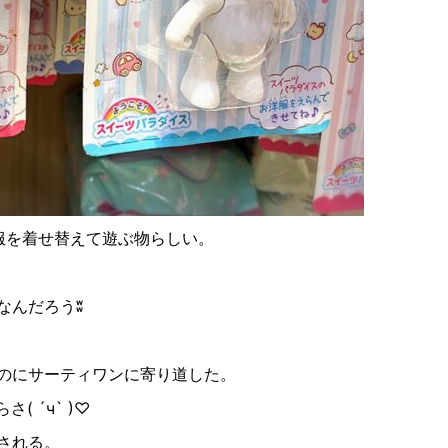
服を着せ替えて遊ぶ物らしい。
なんだろう
ʬ
のにサーティワンに寄り道した。
らさ
( ´ч` )♡
される。