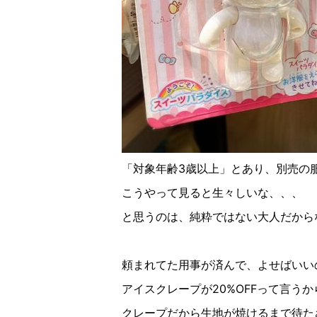
「対象年齢
3
歳以上」とあり、別売の
こうやって見ると生々しいな、、、
と思うのは、純粋ではない大人だから
頼まれてた用事が済んで、よせばいい
アイスクレープが
20%OFF
って言うか
クレープだから生地が焼けるまで待た