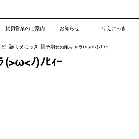
ー
貸切営業のご案内
お知らせ
りえにっき
んど
りえにっき
予期せぬ敵キャラ(>ω<ﾉ)ﾉﾋｨｰ
ω<ﾉ)ﾉﾋｨｰ