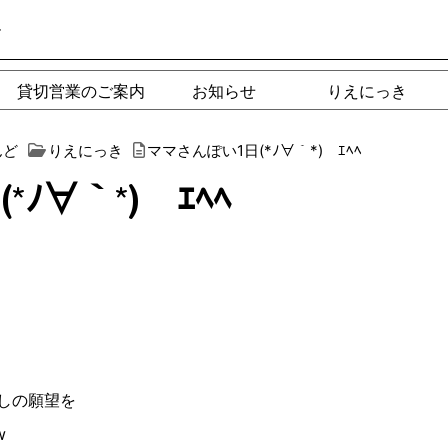
ー
貸切営業のご案内
お知らせ
りえにっき
んど
りえにっき
ママさんぽい1日(*ﾉ∀︎｀*)ゞｴﾍﾍ
ﾉ∀︎｀*)ゞｴﾍﾍ
しの願望を
w