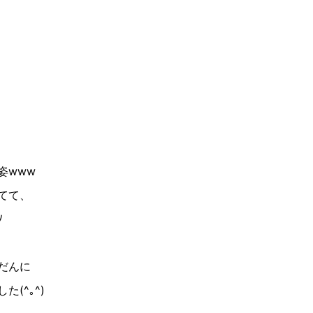
姿www
てて、
ﾉ
だんに
(^｡^)