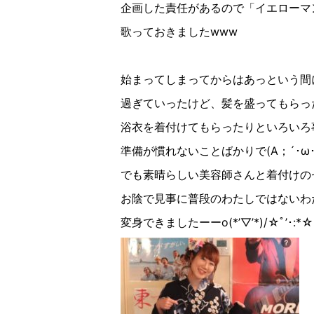
企画した責任があるので「イエローマ
歌っておきましたwww
始まってしまってからはあっという間
過ぎていったけど、髪を盛ってもらっ
浴衣を着付けてもらったりといろいろ
準備が慣れないことばかりで(A；´･ω･)
でも素晴らしい美容師さんと着付けの
お陰で見事に普段のわたしではないわ
変身できましたーーo(*’▽︎’*)/☆ﾟ︎’･:*☆︎