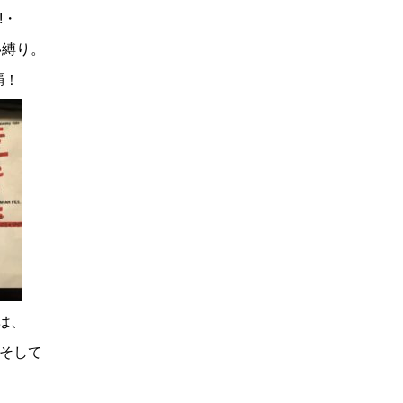
!・
い縛り。
覇！
は、
」そして