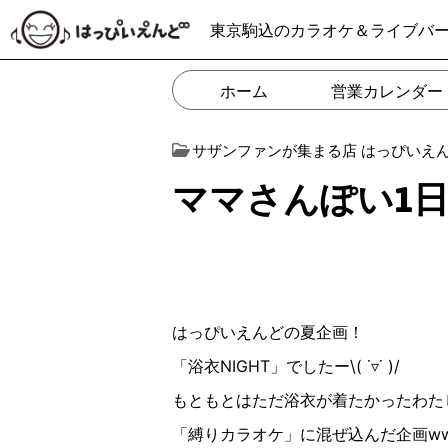
東京駒込のカラオケ＆ライブバ
ホーム
営業カレンダー
サザンファンが集まる店 はっぴいえ
ママさんぽい1日(*
はっぴいえんどの夏企画！
「浴衣NIGHT」でしたー\( ˙▿︎˙ )/
もともとはただ浴衣が着たかったわた
「縛りカラオケ」に混ぜ込んだ企画w