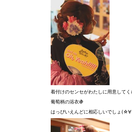
着付けのセンセがわたしに用意してく
葡萄柄の浴衣🍇
はっぴいえんどに相応しいでしょ(☆︎∀︎☆︎