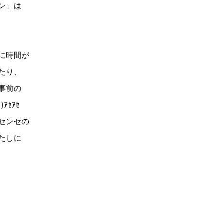
ン」は
に時間が
たり、
事前の
ｱｾｱｾ
センセの
たしに