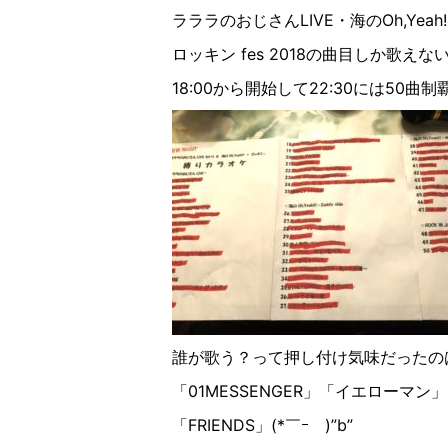
ラララのおじさんLIVE・海のOh,Yeah!
ロッキン fes 2018の曲目しか歌えな
18:00から開始して22:30には50曲制
誰が歌う？って押し付け気味だったの
「01MESSENGER」「イエローマン
「FRIENDS」(*￣ｰ￣)”b”