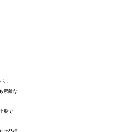
さり、
も素敵な
小股で
とは発揮