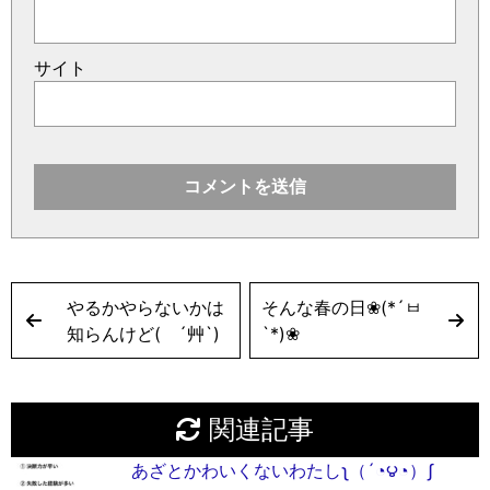
サイト
やるかやらないかは
そんな春の日❀(*´ㅂ
知らんけど( ´艸`)
`*)❀
関連記事
あざとかわいくないわたしʅ（´◔౪◔）ʃ