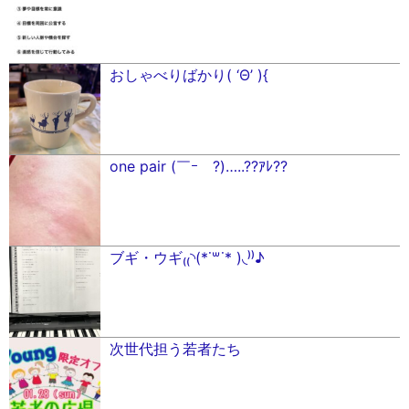
おしゃべりばかり( ‘Θ’ ){
one pair (￣ｰ￣?)…..??ｱﾚ??
ブギ・ウギ₍₍◝(*˙꒳˙* )◟⁾⁾♪
次世代担う若者たち