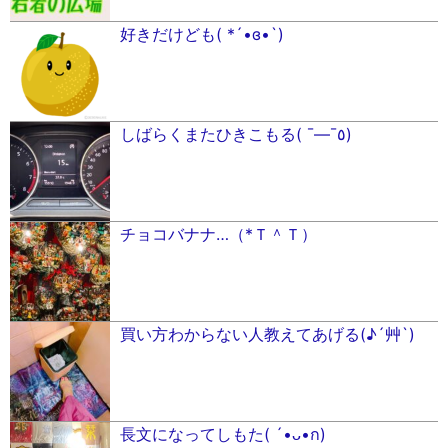
好きだけども( *´•ɞ•`)
しばらくまたひきこもる( ¯―¯٥)
チョコバナナ…（*Ｔ＾Ｔ）
買い方わからない人教えてあげる(♪´艸`)
長文になってしもた( ´•ᴗ•ก)