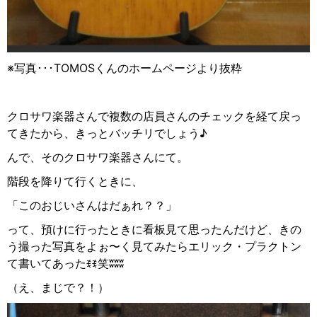
※写真･･･TOMOSくんのホームページより抜粋
クロサワ楽器さんで複数の店員さんのチェックを経て戻っ
てきたから、きっとバッチリでしょう♪
んで、そのクロサワ楽器さ
んにて。
階段を降りて行くときに、
「このおじいさんはだぁれ？？」
って、預けに行ったときに看板見て思ったんだけど、きの
う撮った写真をよぉ〜く見てみたらエリック・プラクトン
て書いてあったꉂꉂ
笑
ʬʬʬ
（え、まじで？！）