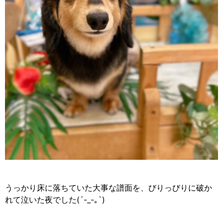
うっかり床に落ちていた大事な譜面を、びりっびりに破か
れて泣いた夜でした(´-_-
｡
`)