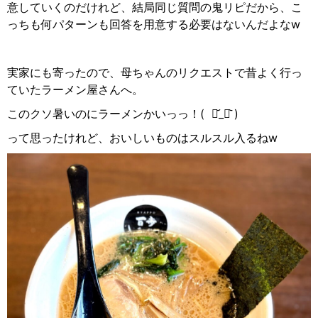
意していくのだけれど、結局同じ質問の鬼リピだから、こ
っちも何パターンも回答を用意する必要はないんだよなw
実家にも寄ったので、母ちゃんのリクエストで昔よく行っ
ていたラーメン屋さんへ。
このクソ暑いのにラーメンかいっっ！(
･᷄
_
･᷅
)
って思ったけれど、おいしいものはスルスル入るねw