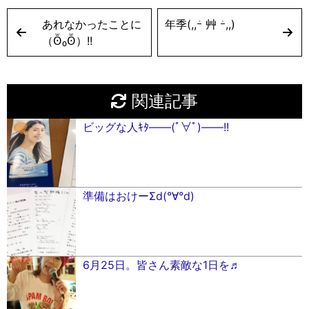
あれなかったことに
年季(,,ｰ́ 艸 ｰ̀,,)
（Ꙩꙻ₀Ꙩꙻ）!!
関連記事
ビッグな人ｷﾀ――(ﾟ∀ﾟ)――!!
準備はおけーΣd(°∀°d)
6月25日。皆さん素敵な1日を♬