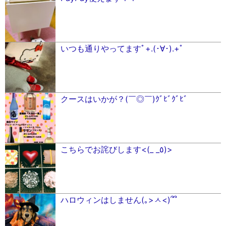
いつも通りやってますﾟ+.(･∀︎･).+ﾟ
クースはいかが？(￣◎￣)ｸﾞﾋﾞｸﾞﾋﾞ
こちらでお詫びします<(_ _٥)>
ハロウィンはしません(｡>ㅅ<)՞՞