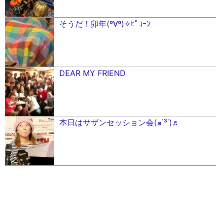
そうだ！卯年(º∀º)✧ﾋﾟｺｰﾝ
DEAR MY FRIEND
本日はサザンセッション会(๑˙³˙)♬