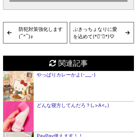
防犯対策強化します
ぶきっちょなりに愛
(‾^‾)ง
を込めて(*ฅ́˘ฅ̀*)♡
関連記事
やっぱりカレーかよ(･___･)
どんな寝方してんだろ？(｡>A<｡)
PayPay使えます！！