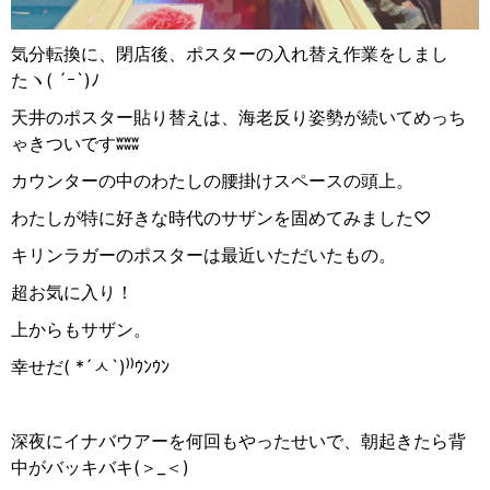
気分転換に、閉店後、ポスターの入れ替え作業をしまし
た
ヽ
( ´
ｰ
`)
ﾉ
天井のポスター貼り替えは、海老反り姿勢が続いてめっち
ゃきついです
ʬʬʬ
カウンターの中のわたしの腰掛けスペースの頭上。
わたしが特に好きな時代のサザンを固めてみました♡
キリンラガーのポスターは最近いただいたもの。
超お気に入り！
上からもサザン。
幸せだ( *´
ㅅ
`)⁾⁾
ｳﾝｳﾝ
深夜にイナバウアーを何回もやったせいで、朝起きたら背
中がバッキバキ(
＞
_
＜
)