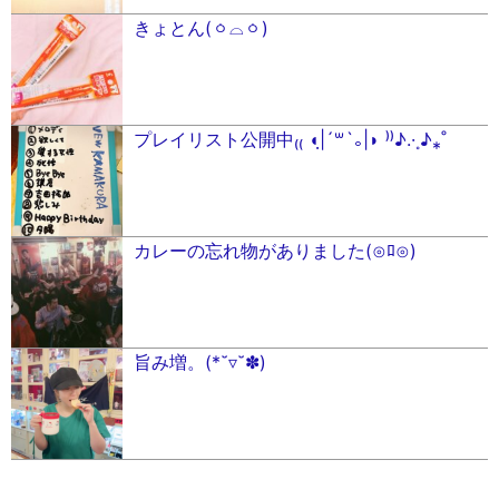
きょとん(ㆁ⌓ㆁ)
プレイリスト公開中₍₍ ◖ฺ|´꒳`｡|◗ ⁾⁾♪.·˳♪⁎˚
カレーの忘れ物がありました(⊙︎ﾛ⊙︎)
旨み増。(*˘▿˘✽)