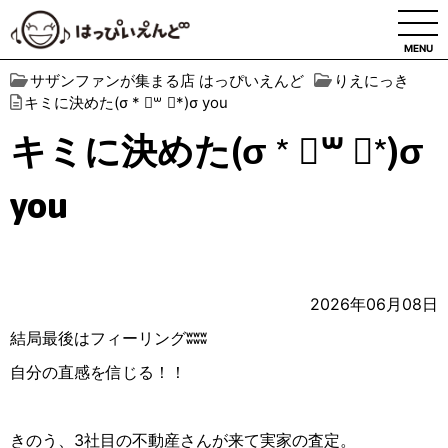
MENU
サザンファンが集まる店 はっぴいえんど
りえにっき
キミに決めた(σ * ॑꒳ ॑*)σ you
キミに決めた(σ * ॑꒳ ॑*)σ
you
2026年06月08日
結局最後はフィーリングʬʬʬ
自分の直感を信じる！！
きのう、3社目の不動産さんが来て実家の査定。