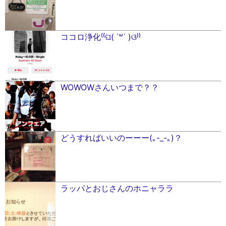
ココロ浄化⁽⁽ଘ( ˙꒳​˙ )ଓ⁾⁾
WOWOWさんいつまで？？
どうすればいいのーーー(｡-_-｡)？
ラッパとおじさんのホニャララ