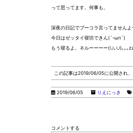
って思ってます。何事も。
深夜の日記でブーコラ言ってませんよ
今日はゼッタイ寝坊できん
(
´-ω
ก
`
)
もう寝るよ。ネルーーーー
(
∪︎｡∪︎
)
｡｡｡
z
この記事は2019/06/05に公開され
2019/06/05
りえにっき
コメントする