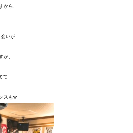
すから、
出会いが
すが、
てて
ンスも
w