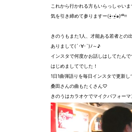
これから行かれる方もいらっしゃいま
気を引き締めて参りますー
(
•̤̀
ᵕ
•̤́
๑
)
ᵒ
ᵏᵎᵎᵎ
きのうもまた
1
人、才能ある若者との
ありまして
(
´
･∀︎･
`
)
ﾉ～
♪︎
インスタで何度かお話しはしてたんで
はじめましてでした！
1
日
1
曲弾語りを毎日インスタで更新し
桑田さんの曲もたくさん♡
きのうはカラオケでマイクパフォーマ