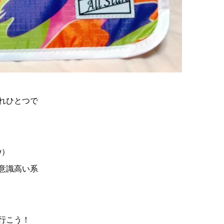
れひとつで
w
）
意識高い系
行こう！