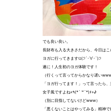
でも良い良い。
長財布も入る大きさだから、今日はこ
ヨガに行ってきます
ଘ
(
੭
´
･∀︎･
`
)
੭
遂に！人生初のヨガ体験です！
（行くって言ってからかなり遅い
ww
「ヨガ行ってます！」って言ったら、
女子風ですよね
«
٩
(
*´
꒳
`*
)
۶
»
♪︎
（別に目指してないけど
www
）
「悪くないことはやってみる」精神で