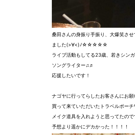
桑田さんの身振り手振り、大爆笑させ
ました
(
>
∀︎
<
)
ﾉ☆︎☆☆☆☆
ライブ活動もしてる
23
歳、若きシンガ
ソングライター♫♬
応援したいです！
ナゴヤに行ってらしたお客さんにお願
買って来ていただいたトラベルポーチ
メイク道具を入れようと思ってたので
予想より遥かにデカかった！！！！