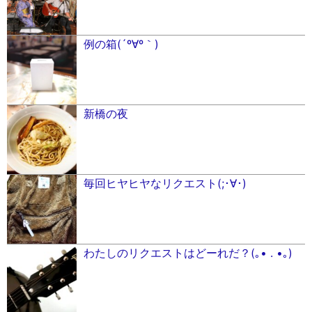
例の箱(´º∀º｀)
新橋の夜
毎回ヒヤヒヤなリクエスト(;･∀︎･)
わたしのリクエストはどーれだ？(｡• . •｡)