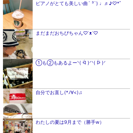
ピアノがとても美しい曲´ ³`) ♩♬♪♡*ﾟ
まだまだおちびちゃん♡˙ᴥ˙♡
①も②もあるよーᐠ( ᐛ )ᐟᐠ( ᐖ )ᐟ
自分でお直し(*ﾉ∀︎<)♫
わたしの夏は9月まで（勝手w）