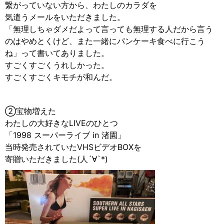
繋がっていない方から、わたしのカラダを
気遣うメールをいただきました。
「無理しちゃダメだよって言っても無理する人だから言う
のはやめとくけど、また一緒にパンケーキ食べに行こう
ね」って書いてありました。
すごくすごくうれしかった。
すごくすごくキモチが和んだ。
②宝物増えた
わたしの大好きなLIVEのひとつ
「1998 スーパーライブ in 渚園」
当時発売されていたVHSビデオBOXを
寄贈いただきました(人´∀︎`*)