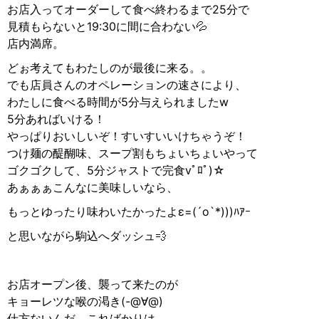
お店入ってオーダーして食べ終わるまで25分で
見積もらないと19:30に間に合わない💦
店内満席。
どぉ考えてもわたしのが最後に来る。。
でも店員さんのオペレーションの速さにより、
わたしに食べる時間が5分与えられましたw
5分あればいける！
やっぱりおいしいぞ！すいすいいけちゃうぞ！
つけ麺の醍醐味、スープ割もちょいちょいやって
ゴクゴクして、5分ジャストで完食vﾟﾛﾟ)☆︎
あぁぁぁこんなに美味しいなら、
もっとゆったり味わいたかったよε=(´ο`*)))ﾊｱｰ
と思いながら駒込へダッシュ💨
お店オープン後、襲って来たのが
キョーレツな喉の渇き(-@∀@)
仕方ないんだ、こればかりは…