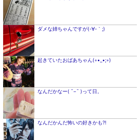
ダメな姉ちゃんですが(-∀︎-｀;)
起きていたおばあちゃん(◦︎•_•;◦︎)
なんだかなー( ¯−︎¯ )って日。
なんだかんだ怖いの好きかも?!