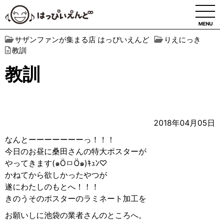
MENU
サザンファンが集まる店 はっぴいえんど
りえにっき
教訓
教訓
2018年04月05日
なんとーーーーーーーっ！！！
今日のお昼に桑田さんの特大ポスターが
やってきます(๑ÖㅁÖ๑)ｷｭﾝ♡
かねてから欲しかったやつが
遂にわたしのもとへ
！！！
きのうそのポスターのラミネート加工を
お願いしに池袋の業者さんのところへ。