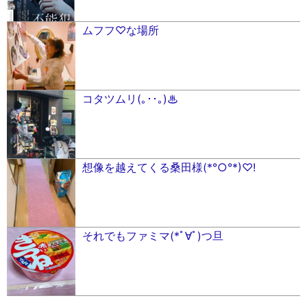
ムフフ♡な場所
コタツムリ(｡･･｡)♨︎
想像を越えてくる桑田様(*°○°*)♡!
それでもファミマ(*ﾟ∀ﾟ︎)つ旦