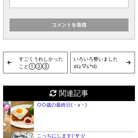
すごくうれしかった
いろいろ整いました
こと①②③
d(≧︎▽︎≦︎*d)
関連記事
○○歳の最終日(・x・)
こっちにします(･∀･)/