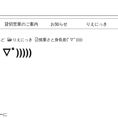
ー
貸切営業のご案内
お知らせ
りえにっき
んど
りえにっき
慎重さと身長差(ﾟ∇ﾟ︎)))))
︎)))))
ーに