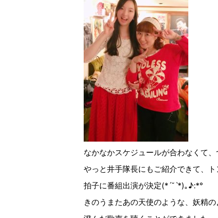
なかなかスケジュールが合わなくて、
やっと井手隊長にもご紹介できて、ト
拍子に番組出演が決定(*ˊ˘ˋ*)｡♪︎:*°
きのうまたあの天使のような、妖精の