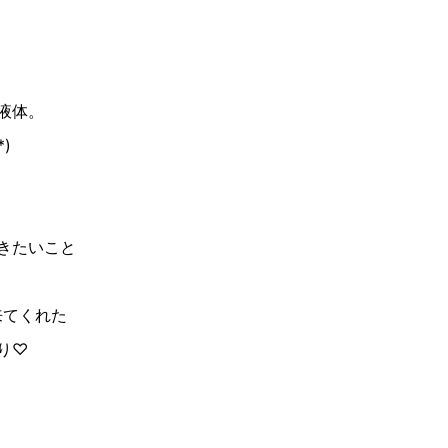
液体。
)
きたいこと
来てくれた
り♡