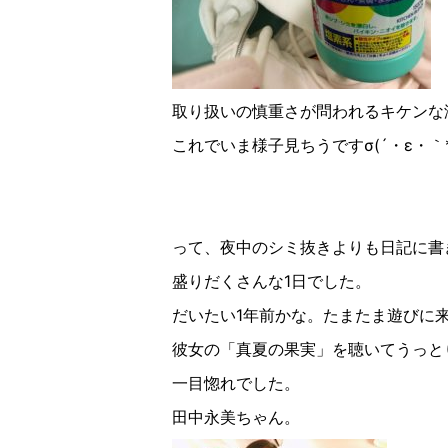
取り扱いの慎重さが問われるキケンな
これでいま様子見ちうですσ(´・ε・｀*
って、夜中のシミ抜きよりも日記に書
盛りだくさんな1日でした。
だいたい1年前かな。たまたま遊びに
彼女の「真夏の果実」を聴いてうっと
一目惚れでした。
田中永美ちゃん。