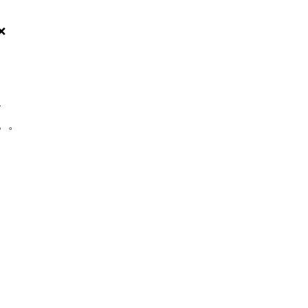
❌
、
。。