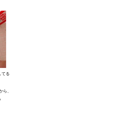
してる
から、
w