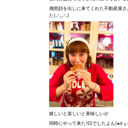
偶然顔を出しに来てくれた不動産屋さ
た(..◜︎◡︎◝︎..)
嬉しいと楽しいと美味しいが
同時にやって来た1日でしたよん(๑ơ ₃ ơ